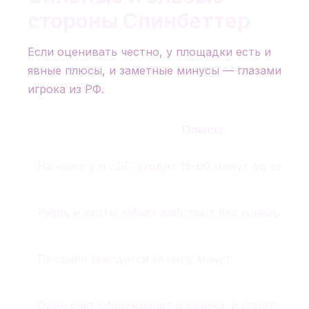
стороны Спинбеттер
Если оценивать честно, у площадки есть и
явные плюсы, и заметные минусы — глазами
игрока из РФ.
Плюсы
На крипту и СБП уходит 15–60 минут до зачисл
Рубль и карты «Мир» работают без конвертаци
Профиль заводится за пару минут
Один счёт обслуживает и казино, и спорт; 10 0