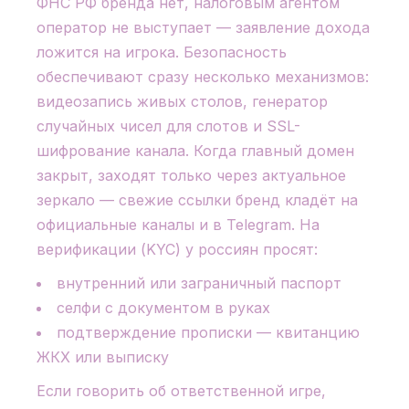
ФНС РФ бренда нет, налоговым агентом
оператор не выступает — заявление дохода
ложится на игрока. Безопасность
обеспечивают сразу несколько механизмов:
видеозапись живых столов, генератор
случайных чисел для слотов и SSL-
шифрование канала. Когда главный домен
закрыт, заходят только через актуальное
зеркало — свежие ссылки бренд кладёт на
официальные каналы и в Telegram. На
верификации (KYC) у россиян просят:
внутренний или заграничный паспорт
селфи с документом в руках
подтверждение прописки — квитанцию
ЖКХ или выписку
Если говорить об ответственной игре,