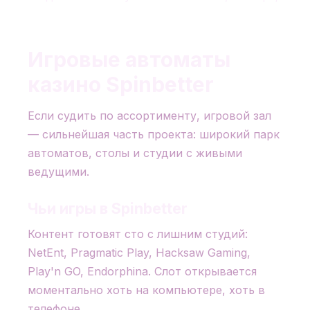
Игровые автоматы
казино Spinbetter
Если судить по ассортименту, игровой зал
— сильнейшая часть проекта: широкий парк
автоматов, столы и студии с живыми
ведущими.
Чьи игры в Spinbetter
Контент готовят сто с лишним студий:
NetEnt, Pragmatic Play, Hacksaw Gaming,
Play'n GO, Endorphina. Слот открывается
моментально хоть на компьютере, хоть в
телефоне.