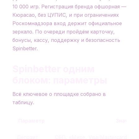
10 000 игр. Регистрация бренда офшорная —
Кюрасао, без ЦУПИС, и при ограничениях
Роскомнадзора вход держит официальное
зеркало. По очереди пройдём карточку,
бонусы, кассу, поддержку и безопасность
Spinbetter.
Spinbetter одним
блоком: параметры
Всё ключевое о площадке собрано в
таблицу.
Параметр
Значени
Депозит
СБП, «Мир», Visa/Mastercard РФ, 