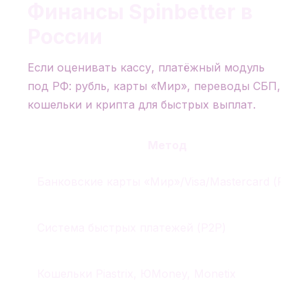
Финансы Spinbetter в
России
Если оценивать кассу, платёжный модуль
под РФ: рубль, карты «Мир», переводы СБП,
кошельки и крипта для быстрых выплат.
Метод
Банковские карты «Мир»/Visa/Mastercard (РФ)
Система быстрых платежей (P2P)
Кошельки Piastrix, ЮMoney, Monetix