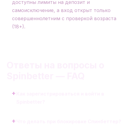
доступны лимиты на депозит и
самоисключение, а вход открыт только
совершеннолетним с проверкой возраста
(18+).
Ответы на вопросы о
Spinbetter — FAQ
Как зарегистрироваться и войти в
Spinbetter?
Что делать при блокировке Спинбеттер?