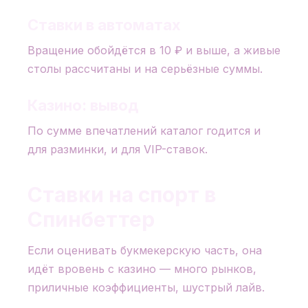
Ставки в автоматах
Вращение обойдётся в 10 ₽ и выше, а живые
столы рассчитаны и на серьёзные суммы.
Казино: вывод
По сумме впечатлений каталог годится и
для разминки, и для VIP-ставок.
Ставки на спорт в
Спинбеттер
Если оценивать букмекерскую часть, она
идёт вровень с казино — много рынков,
приличные коэффициенты, шустрый лайв.