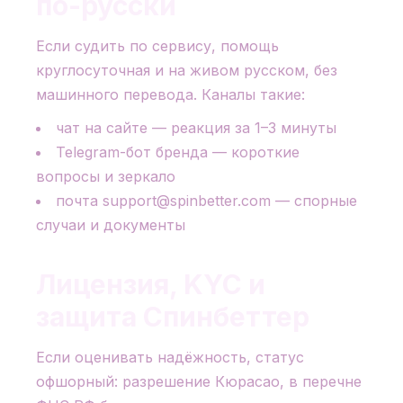
по-русски
Если судить по сервису, помощь
круглосуточная и на живом русском, без
машинного перевода. Каналы такие:
чат на сайте — реакция за 1–3 минуты
Telegram-бот бренда — короткие
вопросы и зеркало
почта
support@spinbetter.com
— спорные
случаи и документы
Лицензия, KYC и
защита Спинбеттер
Если оценивать надёжность, статус
офшорный: разрешение Кюрасао, в перечне