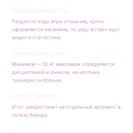
Лайв Спинбеттер
Раздел по ходу игры отзывчив, купон
оформляется касанием, по ряду встреч идут
видео и статистика.
Лимиты на пари
Минимум — 50 ₽; максимум определяется
дисциплиной и рынком, на крупных
турнирах он больше.
Спорт: вывод
Итог: раздел тянет на отдельный аргумент в
пользу бренда.