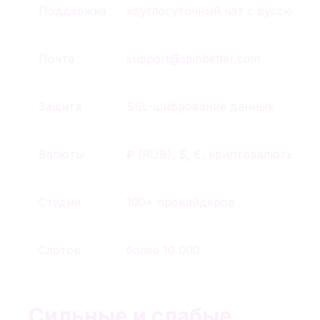
Поддержка
круглосуточный чат с русскояз
Почта
support@spinbetter.com
Защита
SSL-шифрование данных
Валюты
₽ (RUB), $, €, криптовалюты
Студии
100+ провайдеров
Слотов
более 10 000
Сильные и слабые